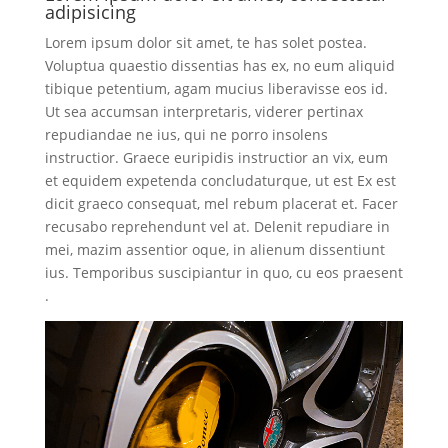
adipisicing
Lorem ipsum dolor sit amet, te has solet postea.
Voluptua quaestio dissentias has ex, no eum aliquid
tibique petentium, agam mucius liberavisse eos id.
Ut sea accumsan interpretaris, viderer pertinax
repudiandae ne ius, qui ne porro insolens
instructior. Graece euripidis instructior an vix, eum
et equidem expetenda concludaturque, ut est Ex est
dicit graeco consequat, mel rebum placerat et. Facer
recusabo reprehendunt vel at. Delenit repudiare in
mei, mazim assentior oque, in alienum dissentiunt
ius. Temporibus suscipiantur in quo, cu eos praesent
.