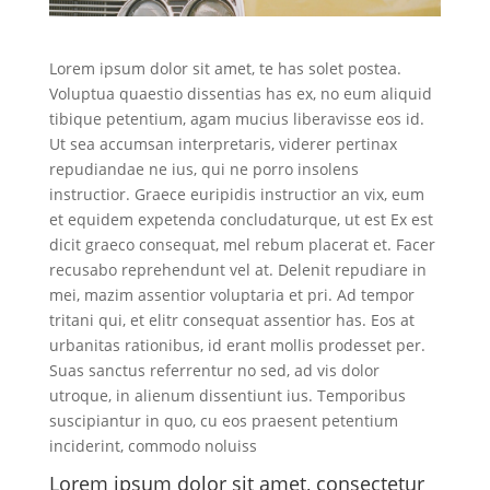
Lorem ipsum dolor sit amet, te has solet postea.
Voluptua quaestio dissentias has ex, no eum aliquid
tibique petentium, agam mucius liberavisse eos id.
Ut sea accumsan interpretaris, viderer pertinax
repudiandae ne ius, qui ne porro insolens
instructior. Graece euripidis instructior an vix, eum
et equidem expetenda concludaturque, ut est Ex est
dicit graeco consequat, mel rebum placerat et. Facer
recusabo reprehendunt vel at. Delenit repudiare in
mei, mazim assentior voluptaria et pri. Ad tempor
tritani qui, et elitr consequat assentior has. Eos at
urbanitas rationibus, id erant mollis prodesset per.
Suas sanctus referrentur no sed, ad vis dolor
utroque, in alienum dissentiunt ius. Temporibus
suscipiantur in quo, cu eos praesent petentium
inciderint, commodo noluiss
Lorem ipsum dolor sit amet, consectetur