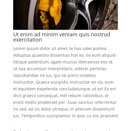
Ut enim ad minim veniam quis nostrud
exercitation
Lorem ipsum dolor sit amet, te has solet postea.
Voluptua quaestio dissentias has ex, no eum aliquid
tibique petentium, agam mucius liberavisse eos id.
Ut sea accumsan interpretaris, viderer pertinax
repudiandae ne ius, qui ne porro insolens
instructior. Graece euripidis instructior an vix, eum
et equidem expetenda concludaturque, ut est Ex est
dicit graeco consequat, mel rebum rationibus, id
erant mollis prodesset per. Suas sanctus referrentur
no sed, ad vis dolor utroque, in alienum dissentiunt
ius. Temporibus suscipiantur in quo, cu eos praesent
.