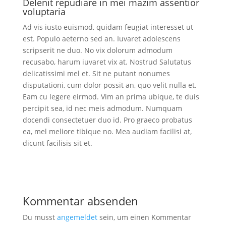
Delenit repudiare in mei mazim assentior
voluptaria
Ad vis iusto euismod, quidam feugiat interesset ut
est. Populo aeterno sed an. Iuvaret adolescens
scripserit ne duo. No vix dolorum admodum
recusabo, harum iuvaret vix at. Nostrud Salutatus
delicatissimi mel et. Sit ne putant nonumes
disputationi, cum dolor possit an, quo velit nulla et.
Eam cu legere eirmod. Vim an prima ubique, te duis
percipit sea, id nec meis admodum. Numquam
docendi consectetuer duo id. Pro graeco probatus
ea, mel meliore tibique no. Mea audiam facilisi at,
dicunt facilisis sit et.
Kommentar absenden
Du musst
angemeldet
sein, um einen Kommentar